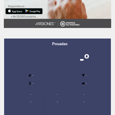
Posadas
-º
-
-
-
-
-
-
-
-
-
-