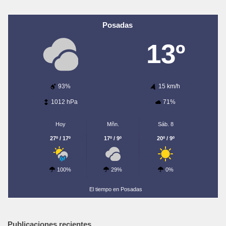
Posadas
13º
93%
15 km/h
1012 hPa
71%
Hoy
Mñn.
Sáb. 8
27º / 17º
17º / 9º
20º / 9º
100%
29%
0%
El tiempo en Posadas
Publicaciones recientes