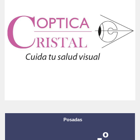
Posadas
-º