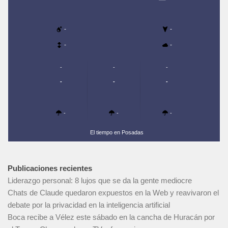
-
-
-
-
-
-
-
-
-
-
-
-
-
El tiempo en Posadas
Publicaciones recientes
Liderazgo personal: 8 lujos que se da la gente mediocre
Chats de Claude quedaron expuestos en la Web y reavivaron el
debate por la privacidad en la inteligencia artificial
Boca recibe a Vélez este sábado en la cancha de Huracán por