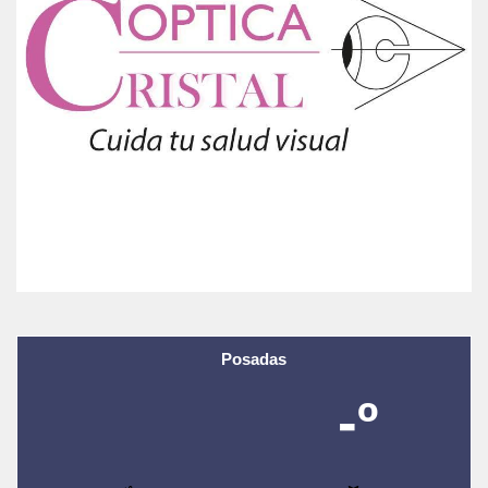
Posadas
-º