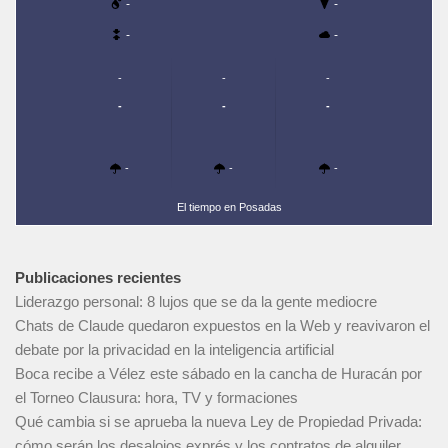
-
-
-
-
-
-
-
-
-
-
-
-
-
El tiempo en Posadas
Publicaciones recientes
Liderazgo personal: 8 lujos que se da la gente mediocre
Chats de Claude quedaron expuestos en la Web y reavivaron el
debate por la privacidad en la inteligencia artificial
Boca recibe a Vélez este sábado en la cancha de Huracán por
el Torneo Clausura: hora, TV y formaciones
Qué cambia si se aprueba la nueva Ley de Propiedad Privada:
cómo serán los desalojos exprés y los contratos de alquiler