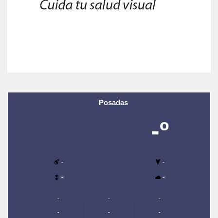
Posadas
-º
-
-
-
-
-
-
-
-
-
-