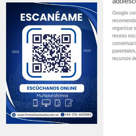
adolesc
Google com
recomendac
organizar e
receso esc
conversaci
parentales
recursos de