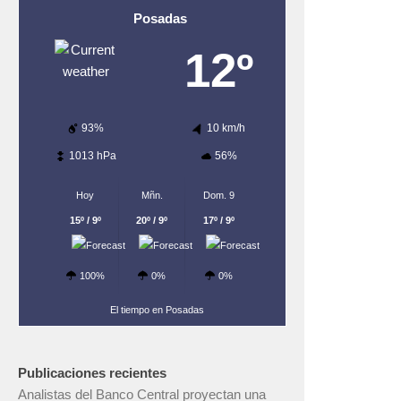
Posadas
12º
93%
10 km/h
1013 hPa
56%
Hoy
Mñn.
Dom. 9
15º / 9º
20º / 9º
17º / 9º
100%
0%
0%
El tiempo en Posadas
Publicaciones recientes
Analistas del Banco Central proyectan una