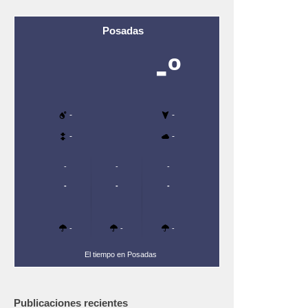
Posadas
-º
-
-
-
-
-
-
-
-
-
-
-
-
-
El tiempo en Posadas
Publicaciones recientes