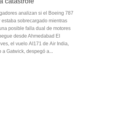
a catástrofe
igadores analizan si el Boeing 787
 estaba sobrecargado mientras
na posible falla dual de motores
espegue desde Ahmedabad El
es, el vuelo AI171 de Air India,
o a Gatwick, despegó a...