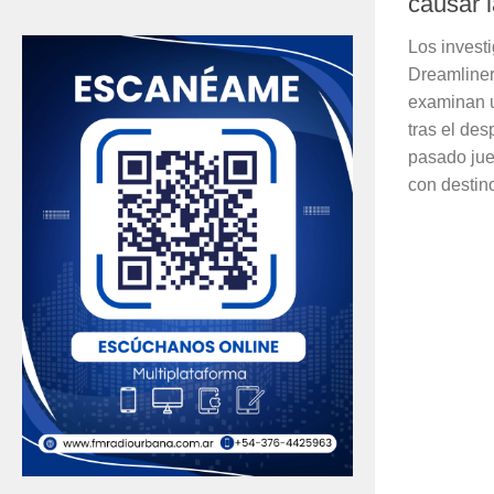
causar l
Los invest
Dreamliner
examinan u
tras el d
pasado juev
con destin