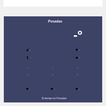
Posadas
-º
-
-
-
-
-
-
-
-
-
-
-
-
-
El tiempo en Posadas