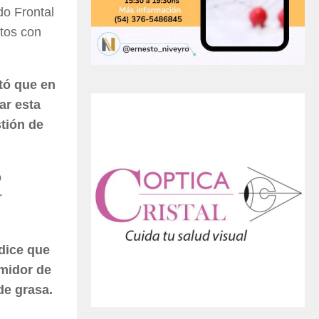
do Frontal
ctos con
tó que en
ar esta
stión de
o
r
dice que
midor de
de grasa.