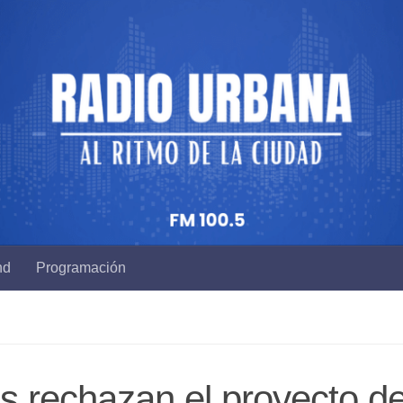
nd
Programación
os rechazan el proyecto d