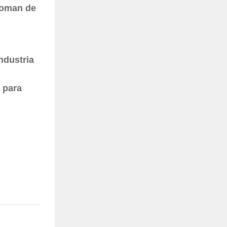
 toman de
ndustria
 para
.