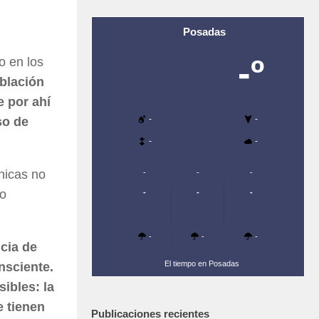
Posadas
-º
o en los
blación
e por ahí
-
-
so de
-
-
nicas no
-
-
-
mo
-
-
-
-
-
-
cia de
El tiempo en Posadas
nsciente.
ibles: la
e tienen
Publicaciones recientes