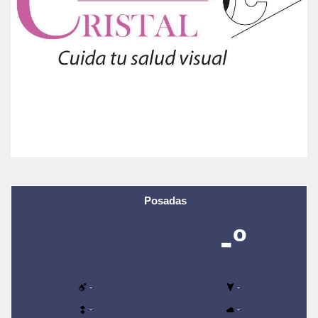
Posadas
-º
-
-
-
-