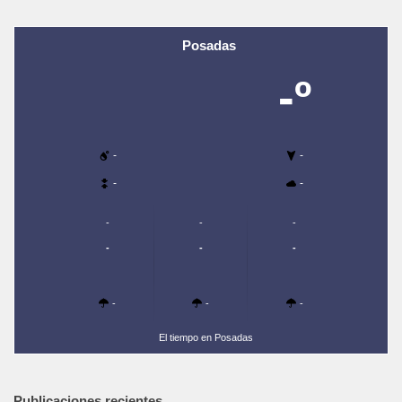
Posadas
-º
-
-
-
-
-
-
-
-
-
-
-
-
-
El tiempo en Posadas
Publicaciones recientes