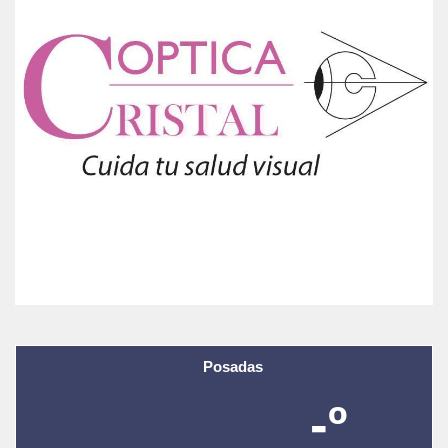
Posadas
-º