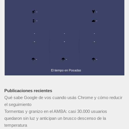
-
-
-
-
-
-
-
-
-
-
-
-
-
El tiempo en Posadas
Publicaciones recientes
Qué sabe Google de vos cuando usás Chrome y cómo reducir
el seguimiento
Tormentas y granizo en el AMBA: casi 30.000 usuarios
quedaron sin luz y anticipan un brusco descenso de la
temperatura