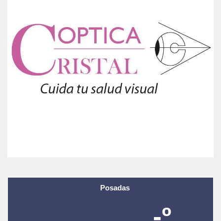
Posadas
-º