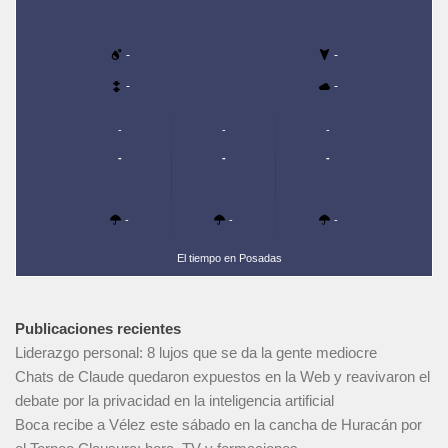
-
-
-
-
-
-
-
-
-
-
-
-
-
El tiempo en Posadas
Publicaciones recientes
Liderazgo personal: 8 lujos que se da la gente mediocre
Chats de Claude quedaron expuestos en la Web y reavivaron el
debate por la privacidad en la inteligencia artificial
Boca recibe a Vélez este sábado en la cancha de Huracán por