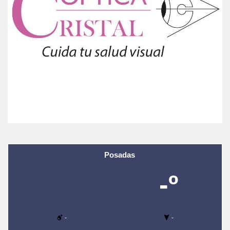
Posadas
-º
-
-