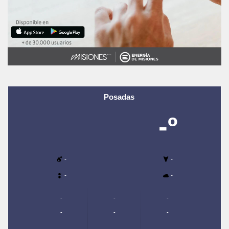
Posadas
-º
-
-
-
-
-
-
-
-
-
-