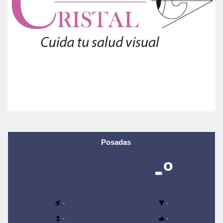
Posadas
-º
-
-
-
-