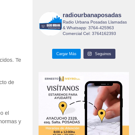
radiourbanaposadas
Radio Urbana Posadas Llamadas
& Whatsapp: 3764-425963
Comercial Cel: 3764162393
Cargar Más
Seguinos
cidos. Te
cto de
o el
 normas y