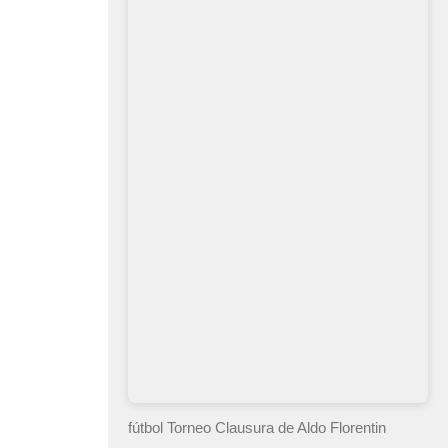
fútbol Torneo Clausura
de Aldo Florentin