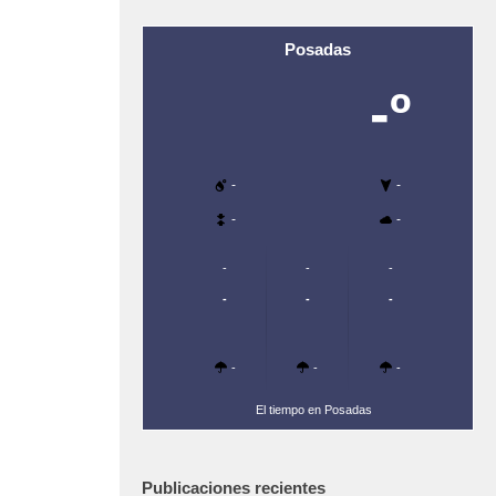
Posadas
-º
-
-
-
-
-
-
-
-
-
-
-
-
-
El tiempo en Posadas
Publicaciones recientes