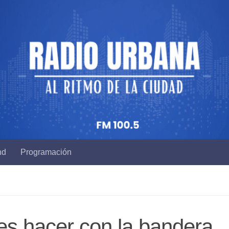
nd
Programación
s hacer con la bandera