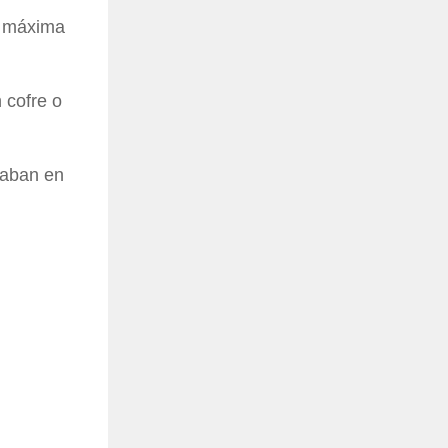
de máxima
 cofre o
raban en