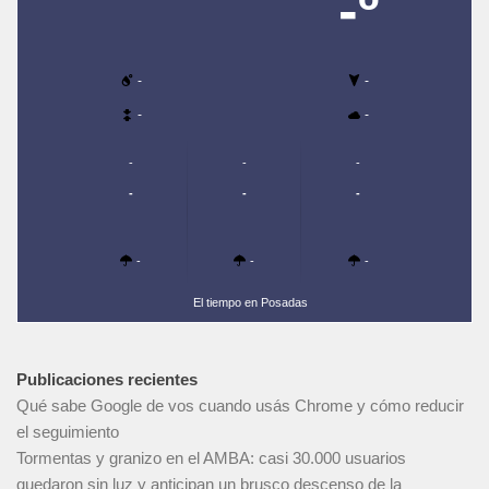
-º
-
-
-
-
-
-
-
-
-
-
-
-
-
El tiempo en Posadas
Publicaciones recientes
Qué sabe Google de vos cuando usás Chrome y cómo reducir
el seguimiento
Tormentas y granizo en el AMBA: casi 30.000 usuarios
quedaron sin luz y anticipan un brusco descenso de la