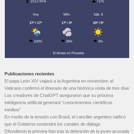
1012 hPa
71%
Hoy
Mñn.
Sáb. 8
27º / 17º
17º / 9º
20º / 9º
100%
29%
0%
El tiempo en Posadas
Publicaciones recientes
El papa León XIV viajará a la Argentina en noviembre: el
Vaticano confirmó el itinerario de una histórica visita de tres días
Los creadores de ChatGPT aseguraron que su próxima
inteligencia artificial generará “conocimientos científicos
inéditos”
En medio de la tensión con Brasil, el canciller argentino ratificó
que el Gobierno sostendrá los canales de diálogo
Difundieron la primera foto tras la detención de la joven acusada