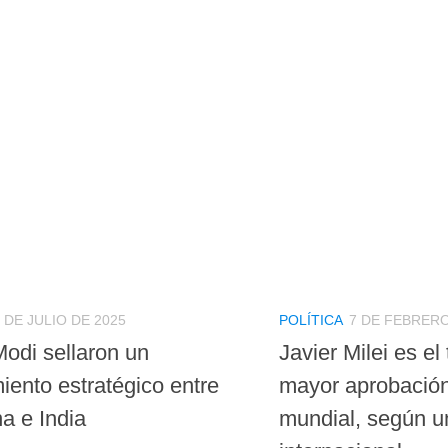
 DE JULIO DE 2025
POLÍTICA
7 DE FEBRERO
Modi sellaron un
Javier Milei es el 
iento estratégico entre
mayor aprobación
a e India
mundial, según u