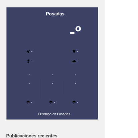
Posadas
-º
-
-
-
-
-
-
-
-
-
-
-
-
-
El tiempo en Posadas
Publicaciones recientes