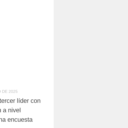
 DE 2025
tercer líder con
 a nivel
na encuesta