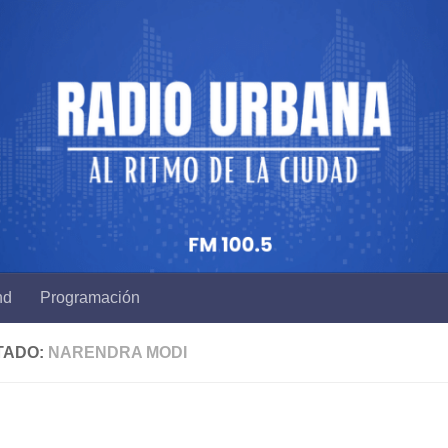
nd
Programación
TADO:
NARENDRA MODI