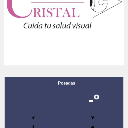
Posadas
-º
-
-
-
-