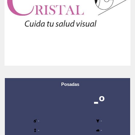
Posadas
-º
-
-
-
-