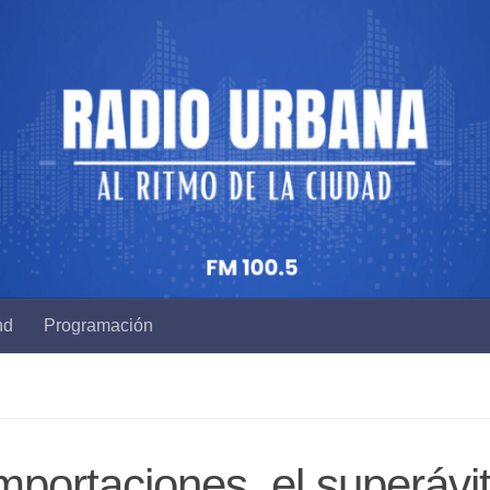
nd
Programación
mportaciones, el superávi