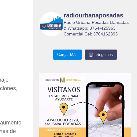
radiourbanaposadas
Radio Urbana Posadas Llamadas
& Whatsapp: 3764-425963
Comercial Cel: 3764162393
Cargar Más
Seguinos
bajo
aciones,
n aumento
enes de