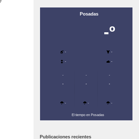
Posadas
-º
-
-
-
-
-
-
-
-
-
-
-
-
-
El tiempo en Posadas
Publicaciones recientes