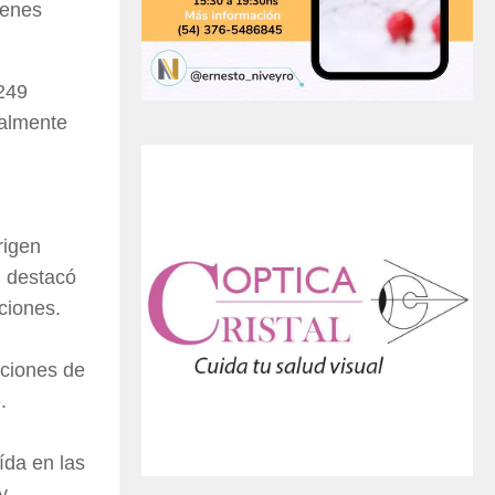
ienes
s249
ialmente
rigen
, destacó
ciones.
aciones de
.
ída en las
y