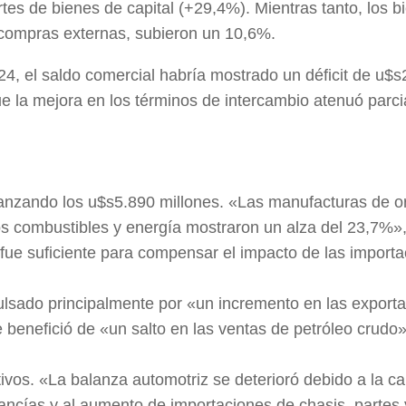
es de bienes de capital (+29,4%). Mientras tanto, los b
 compras externas, subieron un 10,6%.
24, el saldo comercial habría mostrado un déficit de u$
e la mejora en los términos de intercambio atenuó parc
canzando los u$s5.890 millones. «Las manufacturas de o
s combustibles y energía mostraron un alza del 23,7%»
fue suficiente para compensar el impacto de las importa
pulsado principalmente por «un incremento en las export
e benefició de «un salto en las ventas de petróleo crudo»
vos. «La balanza automotriz se deterioró debido a la ca
ancías y al aumento de importaciones de chasis, partes 