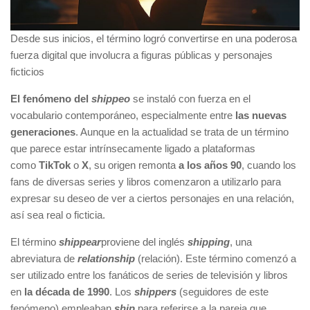
Desde sus inicios, el término logró convertirse en una poderosa
fuerza digital que involucra a figuras públicas y personajes
ficticios
El fenómeno del
shippeo
se instaló con fuerza en el
vocabulario contemporáneo, especialmente entre
las nuevas
generaciones
. Aunque en la actualidad se trata de un término
que parece estar intrínsecamente ligado a plataformas
como
TikTok
o
X
, su origen remonta
a los años 90
, cuando los
fans de diversas series y libros comenzaron a utilizarlo para
expresar su deseo de ver a ciertos personajes en una relación,
así sea real o ficticia.
El término
shippear
proviene del inglés
shipping
, una
abreviatura de
relationship
(relación). Este término comenzó a
ser utilizado entre los fanáticos de series de televisión y libros
en
la década de 1990
. Los
shippers
(seguidores de este
fenómeno) empleaban
ship
para referirse a la pareja que