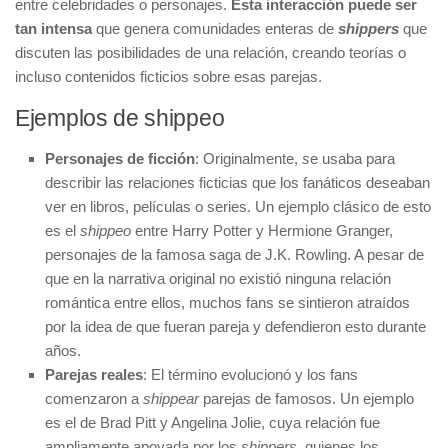
entre celebridades o personajes.
Esta interacción puede ser
tan intensa
que genera comunidades enteras de
shippers
que
discuten las posibilidades de una relación, creando teorías o
incluso contenidos ficticios sobre esas parejas.
Ejemplos de shippeo
Personajes de ficción
: Originalmente,
s
e usaba para
describir las relaciones ficticias que los fanáticos deseaban
ver en libros, películas o series. Un ejemplo clásico de esto
es el
shippeo
entre Harry Potter y Hermione Granger,
personajes de la famosa saga de J.K. Rowling. A pesar de
que en la narrativa original no existió ninguna relación
romántica entre ellos, muchos fans se sintieron atraídos
por la idea de que fueran pareja y defendieron esto durante
años.
Parejas reales
: El término evolucionó y los fans
comenzaron a
shippear
parejas de famosos. Un ejemplo
es el de Brad Pitt y Angelina Jolie, cuya relación fue
ampliamente apoyada por los
shippers
, quienes los