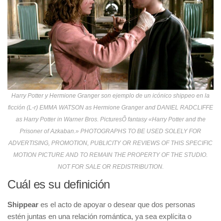
Harry Potter y Hermione Granger son ejemplo de un icónico shippeo en la
ficción (L-r) EMMA WATSON as Hermione Granger and DANIEL RADCLIFFE
as Harry Potter in Warner Bros. PicturesÕ fantasy «Harry Potter and the
Prisoner of Azkaban.» PHOTOGRAPHS TO BE USED SOLELY FOR
ADVERTISING, PROMOTION, PUBLICITY OR REVIEWS OF THIS SPECIFIC
MOTION PICTURE AND TO REMAIN THE PROPERTY OF THE STUDIO.
NOT FOR SALE OR REDISTRIBUTION.
Cuál es su definición
Shippear
es el acto de apoyar o desear que dos personas
estén juntas en una relación romántica, ya sea explícita o