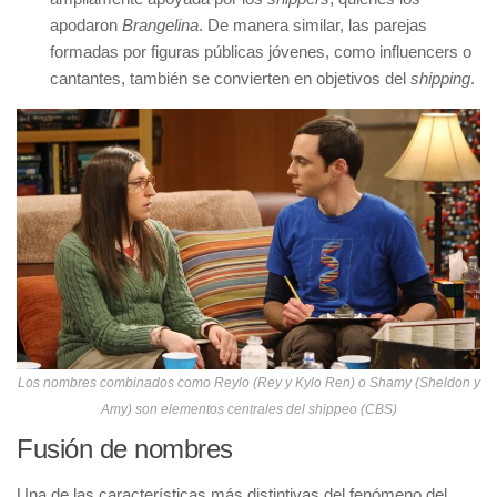
apodaron
Brangelina
. De manera similar, las parejas
formadas por figuras públicas jóvenes, como influencers o
cantantes, también se convierten en objetivos del
shipping
.
Los nombres combinados como Reylo (Rey y Kylo Ren) o Shamy (Sheldon y
Amy) son elementos centrales del shippeo (CBS)
Fusión de nombres
Una de las características más distintivas del fenómeno del