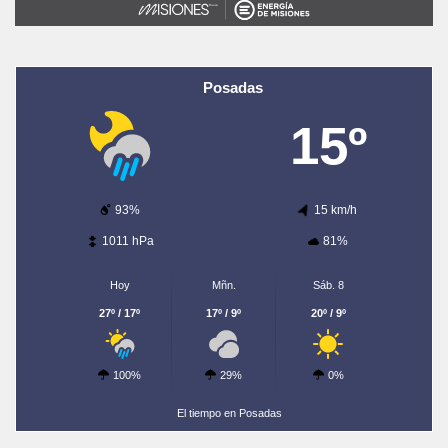
Posadas
15º
93%
15 km/h
1011 hPa
81%
Hoy
Mñn.
Sáb. 8
27º / 17º
17º / 9º
20º / 9º
100%
29%
0%
El tiempo en Posadas