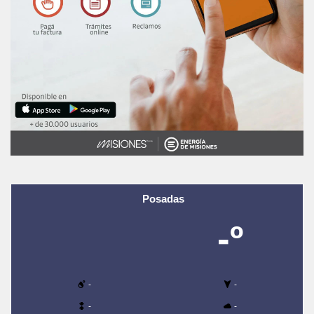
Posadas
-º
-
-
-
-