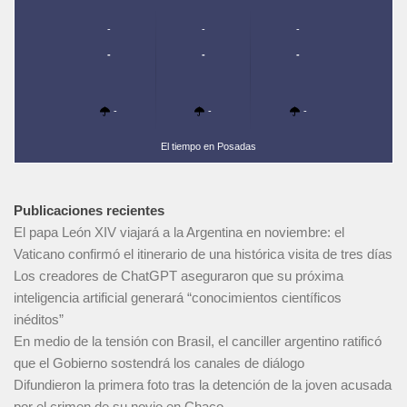
-
-
-
-
-
-
-
-
-
El tiempo en Posadas
Publicaciones recientes
El papa León XIV viajará a la Argentina en noviembre: el
Vaticano confirmó el itinerario de una histórica visita de tres días
Los creadores de ChatGPT aseguraron que su próxima
inteligencia artificial generará “conocimientos científicos
inéditos”
En medio de la tensión con Brasil, el canciller argentino ratificó
que el Gobierno sostendrá los canales de diálogo
Difundieron la primera foto tras la detención de la joven acusada
por el crimen de su novio en Chaco