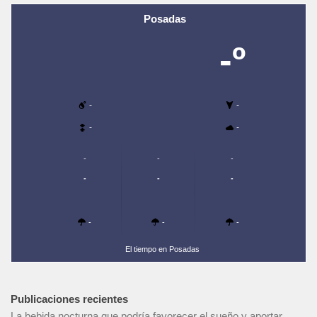
Posadas
-º
-
-
-
-
-
-
-
-
-
-
-
-
-
El tiempo en Posadas
Publicaciones recientes
La bebida nocturna que podría favorecer el sueño y aportar