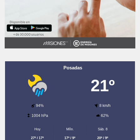
Posadas
21º
94%
8 km/h
1004 hPa
62%
Hoy
Mñn.
Sáb. 8
27º / 17º
17º / 9º
20º / 9º