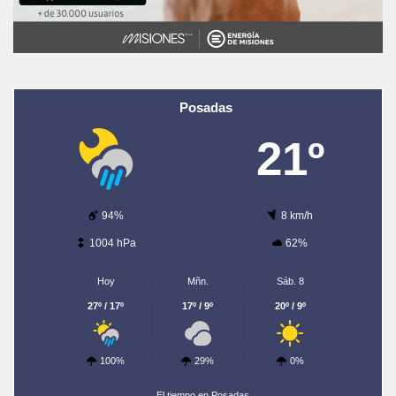
Posadas
21º
94%
8 km/h
1004 hPa
62%
Hoy
Mñn.
Sáb. 8
27º / 17º
17º / 9º
20º / 9º
100%
29%
0%
El tiempo en Posadas