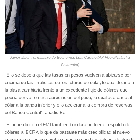
Javier Milei y el ministro de Economía, Luis Caputo (AP Photo/Natacha
Pisarenko)
“Ello se debe a que las tasas en pesos vuelven a ubicarse por
encima de las implícitas de los futuros de dólar, lo cual dejaría a
la plaza cambiaria frente a un excedente flujo de dólares que
podría derivar en una apreciación del peso, lo cual acercaría al
dólar a la banda inferior y ello aceleraría la compra de reservas
del Banco Central”, añadió Ber.
“El acuerdo con el FMI también brindará un fuerte respaldo de
dólares al BCRA lo que da bastante más credibilidad al nuevo
esquema de tipo de cambio y que se pueda mantener dentro de