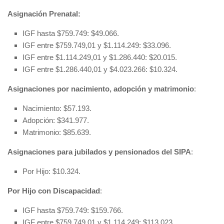
Asignación Prenatal:
IGF hasta $759.749: $49.066.
IGF entre $759.749,01 y $1.114.249: $33.096.
IGF entre $1.114.249,01 y $1.286.440: $20.015.
IGF entre $1.286.440,01 y $4.023.266: $10.324.
Asignaciones por nacimiento, adopción y matrimonio
:
Nacimiento: $57.193.
Adopción: $341.977.
Matrimonio: $85.639.
Asignaciones para jubilados y pensionados del SIPA
:
Por Hijo: $10.324.
Por Hijo con Discapacidad
:
IGF hasta $759.749: $159.766.
IGF entre $759.749,01 y $1.114.249: $113.023.