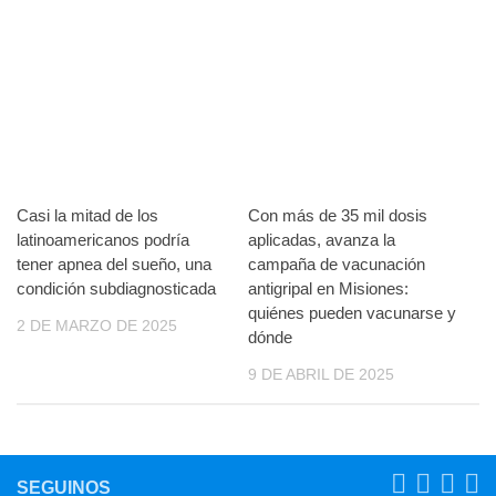
Casi la mitad de los
Con más de 35 mil dosis
latinoamericanos podría
aplicadas, avanza la
tener apnea del sueño, una
campaña de vacunación
condición subdiagnosticada
antigripal en Misiones:
quiénes pueden vacunarse y
2 DE MARZO DE 2025
dónde
9 DE ABRIL DE 2025
SEGUINOS