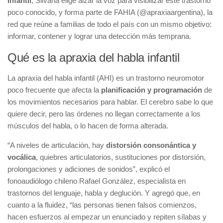
Infantil
, Silvana elige alzar la voz para visibilizar este trastorno
poco conocido, y forma parte de FAHIA (@apraxiaargentina), la
red que reúne a familias de todo el país con un mismo objetivo:
informar, contener y lograr una detección más temprana.
Qué es la apraxia del habla infantil
La apraxia del habla infantil (AHI) es un trastorno neuromotor
poco frecuente que afecta la
planificación y programación
de
los movimientos necesarios para hablar. El cerebro sabe lo que
quiere decir, pero las órdenes no llegan correctamente a los
músculos del habla, o lo hacen de forma alterada.
“A niveles de articulación, hay
distorsión consonántica y
vocálica
, quiebres articulatorios, sustituciones por distorsión,
prolongaciones y adiciones de sonidos”, explicó el
fonoaudiólogo chileno Rafael González, especialista en
trastornos del lenguaje, habla y deglución. Y agregó que, en
cuanto a la fluidez, “las personas tienen falsos comienzos,
hacen esfuerzos al empezar un enunciado y repiten sílabas y