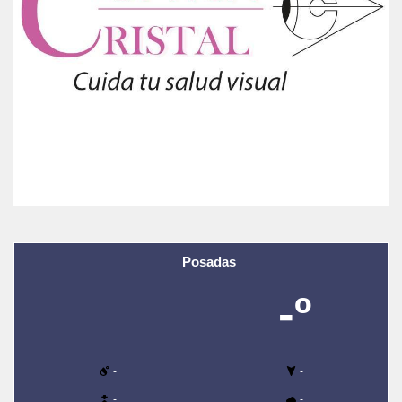
Posadas
-º
-
-
-
-