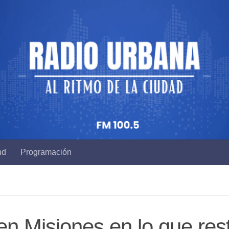
nd
Programación
en Misiones en lo que res