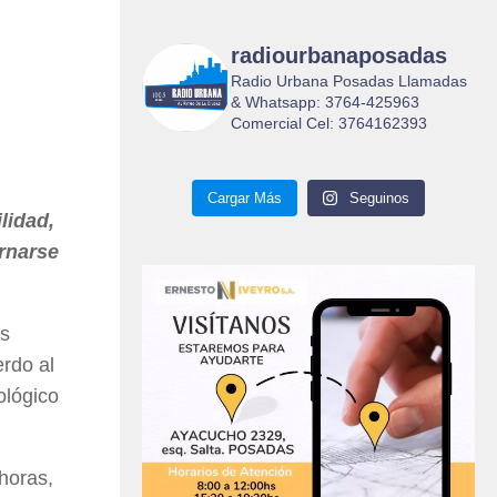
radiourbanaposadas
Radio Urbana Posadas Llamadas
& Whatsapp: 3764-425963
Comercial Cel: 3764162393
Cargar Más
Seguinos
lidad,
ornarse
as
rdo al
ológico
 horas,