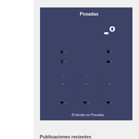
Posadas
-º
-
-
-
-
-
-
-
-
-
-
-
-
-
El tiempo en Posadas
Publicaciones recientes