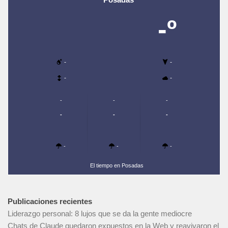
-º
-
-
-
-
-
-
-
-
-
-
-
-
-
El tiempo en Posadas
Publicaciones recientes
Liderazgo personal: 8 lujos que se da la gente mediocre
Chats de Claude quedaron expuestos en la Web y reavivaron el