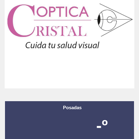
Posadas
-º