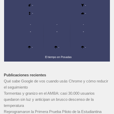
-
-
-
-
-
-
-
-
-
-
-
-
-
El tiempo en Posadas
Publicaciones recientes
Qué sabe Google de vos cuando usás Chrome y cómo reducir
el seguimiento
Tormentas y granizo en el AMBA: casi 30.000 usuarios
quedaron sin luz y anticipan un brusco descenso de la
temperatura
Reprogramaron la Primera Prueba Piloto de la Estudiantina