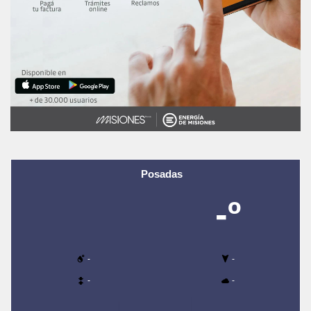
Posadas
-º
-
-
-
-
-
-
-