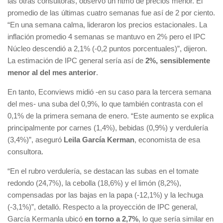
las otras consultoras, observó un ritmo de precios menor. El
promedio de las últimas cuatro semanas fue así de 2 por ciento.
“En una semana calma, lideraron los precios estacionales. La
inflación promedio 4 semanas se mantuvo en 2% pero el IPC
Núcleo descendió a 2,1% (-0,2 puntos porcentuales)”, dijeron.
La estimación de IPC general sería así de
2%, sensiblemente
menor al del mes anterior
.
En tanto, Econviews midió -en su caso para la tercera semana
del mes- una suba del 0,9%, lo que también contrasta con el
0,1% de la primera semana de enero. “Este aumento se explica
principalmente por carnes (1,4%), bebidas (0,9%) y verdulería
(3,4%)”, aseguró
Leila García Kerman
, economista de esa
consultora.
“En el rubro verdulería, se destacan las subas en el tomate
redondo (24,7%), la cebolla (18,6%) y el limón (8,2%),
compensadas por las bajas en la papa (-12,1%) y la lechuga
(-3,1%)”, detalló. Respecto a la proyección de IPC general,
García Kermanla ubicó
en torno a 2,7%
, lo que sería similar en