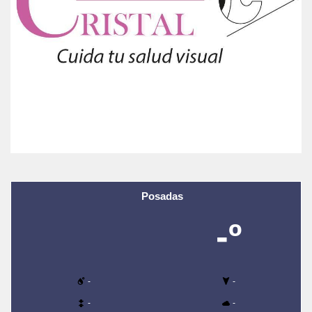
Posadas
-º
-
-
-
-