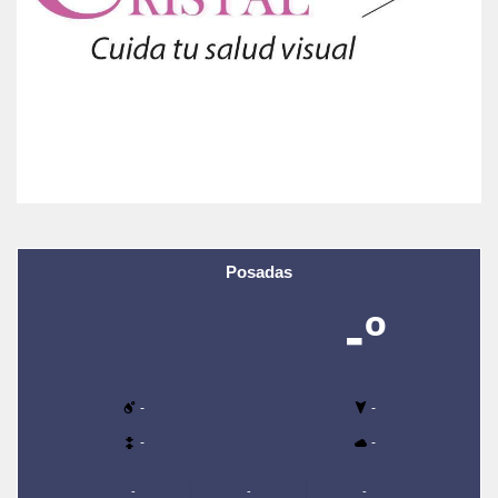
Posadas
-º
-
-
-
-
-
-
-