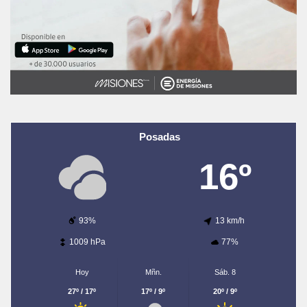
Posadas
16º
93%
13 km/h
1009 hPa
77%
Hoy
Mñn.
Sáb. 8
27º / 17º
17º / 9º
20º / 9º