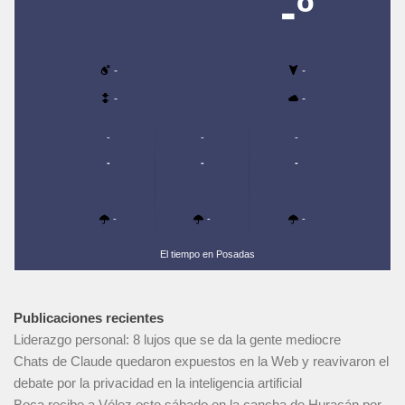
-º
-
-
-
-
-
-
-
-
-
-
-
-
-
El tiempo en Posadas
Publicaciones recientes
Liderazgo personal: 8 lujos que se da la gente mediocre
Chats de Claude quedaron expuestos en la Web y reavivaron el
debate por la privacidad en la inteligencia artificial
Boca recibe a Vélez este sábado en la cancha de Huracán por