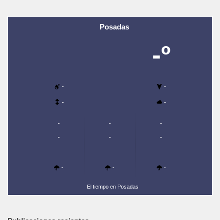
Posadas
-º
-
-
-
-
-
-
-
-
-
-
-
-
-
El tiempo en Posadas