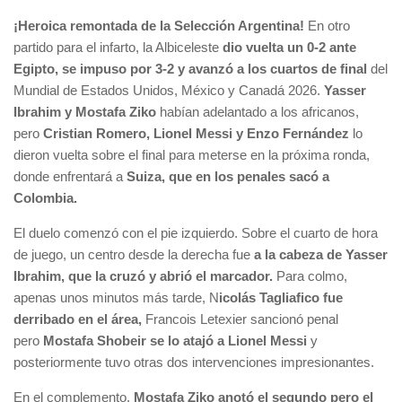
¡Heroica remontada de la Selección Argentina!
En otro
partido para el infarto, la Albiceleste
dio vuelta un 0-2 ante
Egipto, se impuso por 3-2 y avanzó a los cuartos de final
del
Mundial de Estados Unidos, México y Canadá 2026.
Yasser
Ibrahim y Mostafa Ziko
habían adelantado a los africanos,
pero
Cristian Romero, Lionel Messi y Enzo Fernández
lo
dieron vuelta sobre el final para meterse en la próxima ronda,
donde enfrentará a
Suiza, que en los penales sacó a
Colombia.
El duelo comenzó con el pie izquierdo. Sobre el cuarto de hora
de juego, un centro desde la derecha fue
a la cabeza de Yasser
Ibrahim, que la cruzó y abrió el marcador.
Para colmo,
apenas unos minutos más tarde, N
icolás Tagliafico fue
derribado en el área,
Francois Letexier sancionó penal
pero
Mostafa Shobeir se lo atajó a Lionel Messi
y
posteriormente tuvo otras dos intervenciones impresionantes.
En el complemento,
Mostafa Ziko anotó el segundo pero el