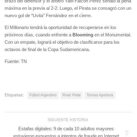
brazo del defensor y el árbitro Yael Falcón Pérez señaló la pena
máxima en la previa al 2-2. Luego, el Pirata se consagró con un
nuevo gol de “Uvita” Fernández en el cierre.
El Millonario tendrá la oportunidad de recuperarse en los
próximos días, cuando enfrente a
Blooming
en el Monumental.
Con un empate, logrará el objetivo de clasificarse para los
octavos de final de la Copa Sudamericana.
Fuente: TN
Etiquetas:
Fútbol Argentino
River Plate
Torneo Apertura
SIGUIENTE HISTORIA
Estafas digitales: 9 de cada 10 adultos mayores
estuvieron expuestos a intentos de fraude en Internet