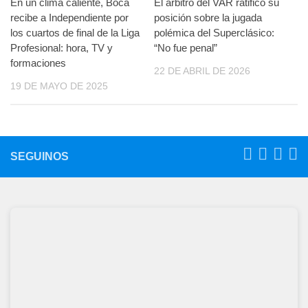
En un clima caliente, Boca
El árbitro del VAR ratificó su
recibe a Independiente por
posición sobre la jugada
los cuartos de final de la Liga
polémica del Superclásico:
Profesional: hora, TV y
“No fue penal”
formaciones
22 DE ABRIL DE 2026
19 DE MAYO DE 2025
SEGUINOS