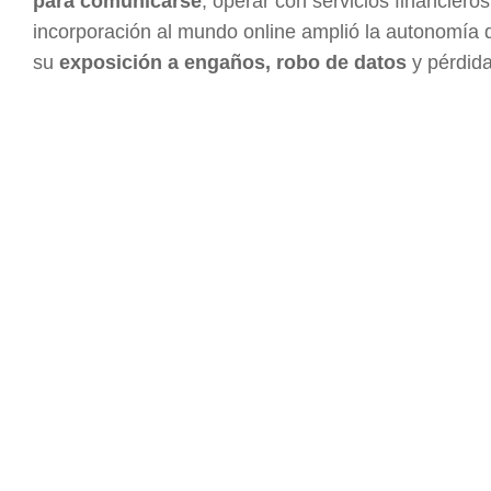
para comunicarse
, operar con servicios financiero
incorporación al mundo online amplió la autonomí
su
exposición a engaños, robo de datos
y pérdida