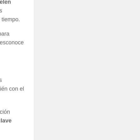
elen
s
 tiempo.
para
desconoce
s
ién con el
ación
clave