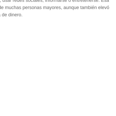
s, usar redes sociales, informarse o entretenerse. Esa
a de muchas personas mayores, aunque también elevó
 de dinero.