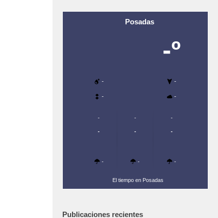
Posadas
-º
-
-
-
-
-
-
-
-
-
-
-
-
-
El tiempo en Posadas
Publicaciones recientes