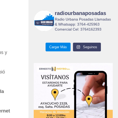
radiourbanaposadas
Radio Urbana Posadas Llamadas
& Whatsapp: 3764-425963
Comercial Cel: 3764162393
Cargar Más
Seguinos
ps y
bió
la
ernet