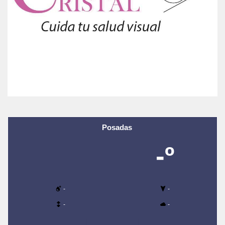
Posadas
-º
-
-
-
-