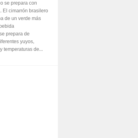
no se prepara con
 El cimarrón brasilero
ba de un verde más
 bebida
 se prepara de
iferentes yuyos,
y temperaturas de...