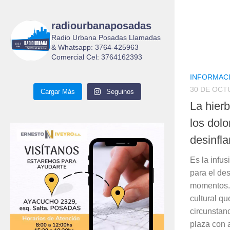
radiourbanaposadas
Radio Urbana Posadas Llamadas
& Whatsapp: 3764-425963
Comercial Cel: 3764162393
INFORMAC
30 DE OCT
Cargar Más
Seguinos
La hierb
los dolo
desinfl
Es la infus
para el de
momentos. 
cultural qu
circunstan
plaza con a