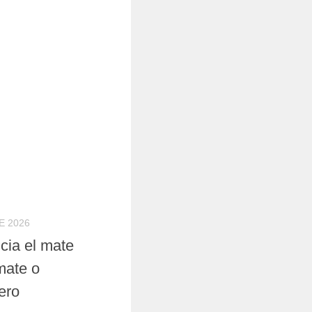
E 2026
cia el mate
mate o
ero