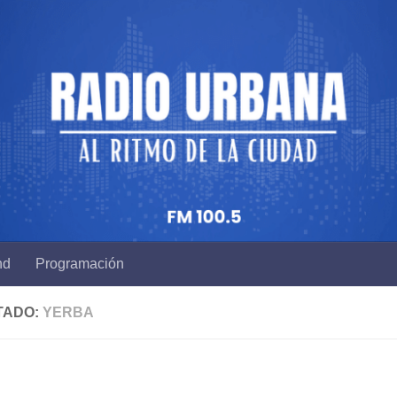
nd
Programación
TADO:
YERBA