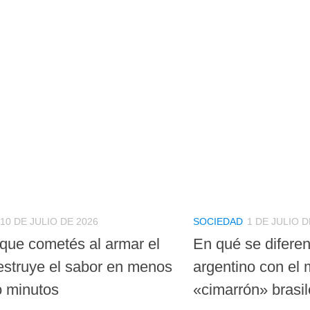
10 DE JULIO DE 2026
SOCIEDAD
1 DE JULIO D
 que cometés al armar el
En qué se diferen
estruye el sabor en menos
argentino con el 
o minutos
«cimarrón» brasil