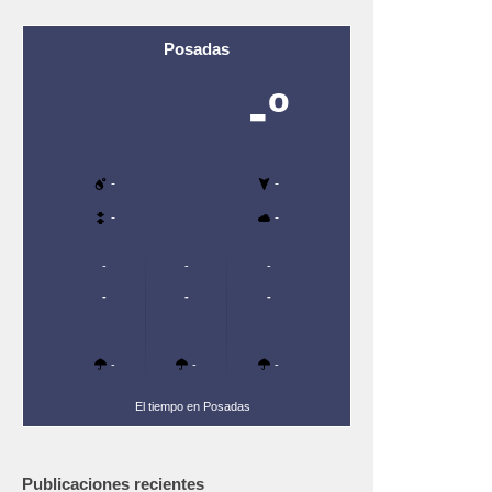
Posadas
-º
-
-
-
-
-
-
-
-
-
-
-
-
-
El tiempo en Posadas
Publicaciones recientes