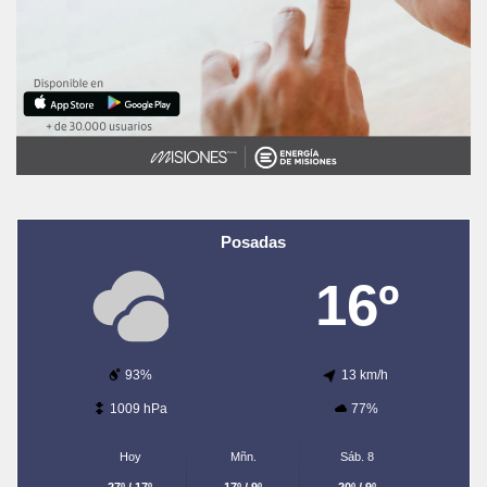
Posadas
16º
93%
13 km/h
1009 hPa
77%
Hoy
Mñn.
Sáb. 8
27º / 17º
17º / 9º
20º / 9º