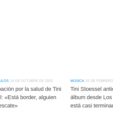
ULOS
24 DE OCTUBRE DE 2025
MÚSICA
25 DE FEBRERO
ción por la salud de Tini
Tini Stoessel ant
: «Está border, alguien
álbum desde Los 
rescate»
está casi termina