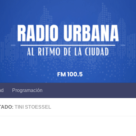
nd
Programación
TADO:
TINI STOESSEL