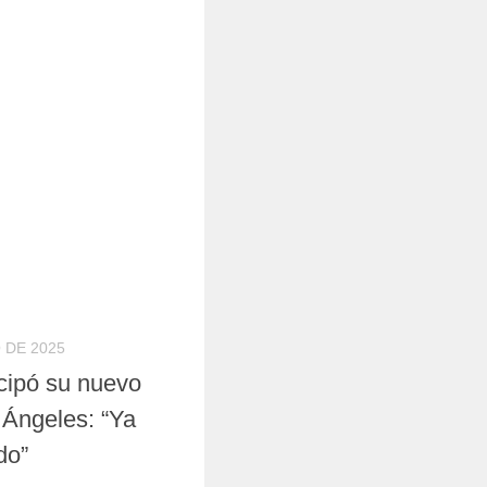
 DE 2025
icipó su nuevo
Ángeles: “Ya
do”