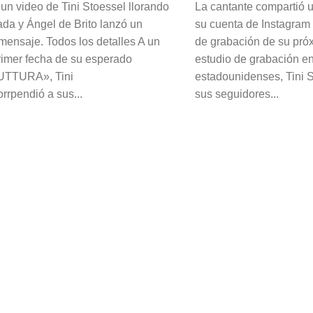
 un video de Tini Stoessel llorando
La cantante compartió u
da y Ángel de Brito lanzó un
su cuenta de Instagram
mensaje. Todos los detalles A un
de grabación de su pró
primer fecha de su esperado
estudio de grabación en
FUTTURA», Tini
estadounidenses, Tini 
rrpendió a sus...
sus seguidores...