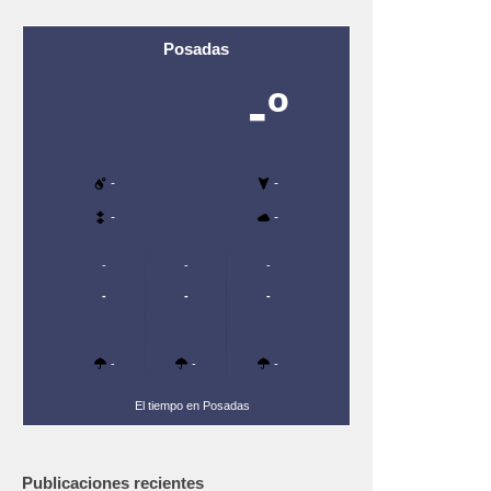
Posadas
-º
-
-
-
-
-
-
-
-
-
-
-
-
-
El tiempo en Posadas
Publicaciones recientes