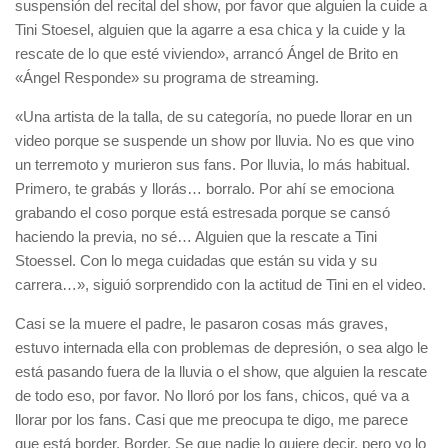
suspensión del recital del show, por favor que alguien la cuide a
Tini Stoesel, alguien que la agarre a esa chica y la cuide y la
rescate de lo que esté viviendo», arrancó Ángel de Brito en
«Ángel Responde» su programa de streaming.
«Una artista de la talla, de su categoría, no puede llorar en un
video porque se suspende un show por lluvia. No es que vino
un terremoto y murieron sus fans. Por lluvia, lo más habitual.
Primero, te grabás y llorás… borralo. Por ahí se emociona
grabando el coso porque está estresada porque se cansó
haciendo la previa, no sé… Alguien que la rescate a Tini
Stoessel. Con lo mega cuidadas que están su vida y su
carrera…», siguió sorprendido con la actitud de Tini en el video.
Casi se la muere el padre, le pasaron cosas más graves,
estuvo internada ella con problemas de depresión, o sea algo le
está pasando fuera de la lluvia o el show, que alguien la rescate
de todo eso, por favor. No lloró por los fans, chicos, qué va a
llorar por los fans. Casi que me preocupa te digo, me parece
que está border. Border. Se que nadie lo quiere decir, pero yo lo