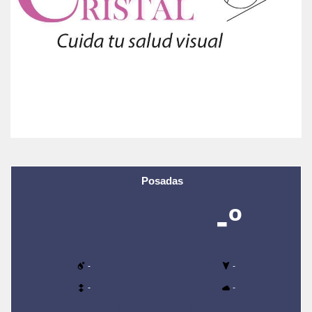
Posadas
-º
-
-
-
-