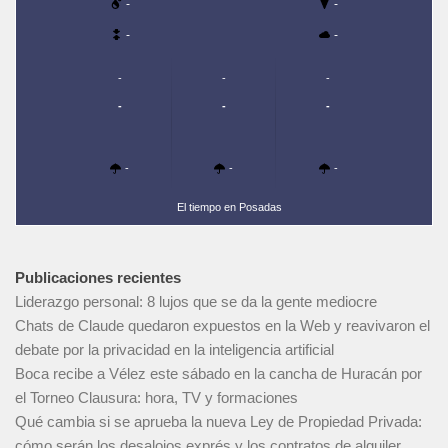
-
-
-
-
-
-
-
-
-
-
-
-
-
El tiempo en Posadas
Publicaciones recientes
Liderazgo personal: 8 lujos que se da la gente mediocre
Chats de Claude quedaron expuestos en la Web y reavivaron el
debate por la privacidad en la inteligencia artificial
Boca recibe a Vélez este sábado en la cancha de Huracán por
el Torneo Clausura: hora, TV y formaciones
Qué cambia si se aprueba la nueva Ley de Propiedad Privada:
cómo serán los desalojos exprés y los contratos de alquiler