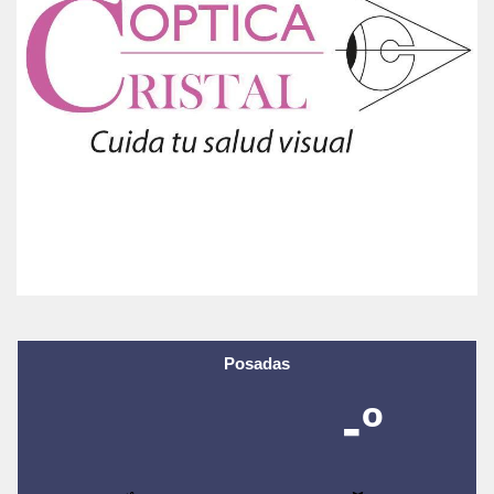
Posadas
-º