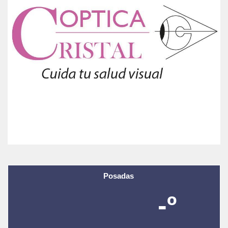
Posadas
-º