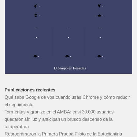
-
-
-
-
-
-
-
-
-
-
-
-
-
El tiempo en Posadas
Publicaciones recientes
Qué sabe Google de vos cuando usás Chrome y cómo reducir
el seguimiento
Tormentas y granizo en el AMBA: casi 30.000 usuarios
quedaron sin luz y anticipan un brusco descenso de la
temperatura
Reprogramaron la Primera Prueba Piloto de la Estudiantina